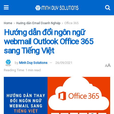
Home
Hướng dẫn Email Doanh Nghiệp
Office 365
Hướng dẫn đổi ngôn ngữ
webmail Outlook Office 365
sang Tiếng Việt
by
Minh Duy Solutions
26/09/2021
A
A
Reading Time: 1 min read