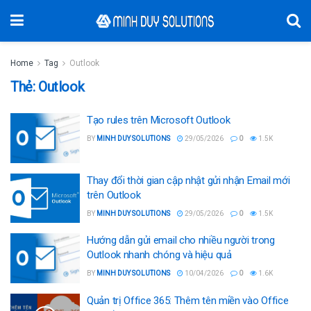
Home
Tag
Outlook
Thẻ:
Outlook
Tạo rules trên Microsoft Outlook
BY
MINH DUY SOLUTIONS
29/05/2026
0
1.5K
Thay đổi thời gian cập nhật gửi nhận Email mới
trên Outlook
BY
MINH DUY SOLUTIONS
29/05/2026
0
1.5K
Hướng dẫn gửi email cho nhiều người trong
Outlook nhanh chóng và hiệu quả
BY
MINH DUY SOLUTIONS
10/04/2026
0
1.6K
Quản trị Office 365: Thêm tên miền vào Office