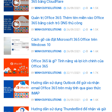
365 bằng CloudFlare
BY
MINH DUY SOLUTIONS
26/09/2021
0
1.5K
Quản trị Office 365: Thêm tên miền vào Office
365 bằng cách trỏ DNS thủ công
BY
MINH DUY SOLUTIONS
26/09/2021
0
1.5K
Cách gỡ cài đặt Microsoft 365 Office trên
Windows 10
BY
MINH DUY SOLUTIONS
26/09/2021
0
1.6K
Office 365 là gì? Tính năng và lợi ích chính của
Office 365
BY
MINH DUY SOLUTIONS
22/11/2021
0
1.7K
Hướng dẫn sử dụng Outlook để gửi và nhận
email Office 365 trên máy tính qua giao thức
IMAP
BY
MINH DUY SOLUTIONS
26/09/2021
0
1.6K
Hướng dẫn sử dụng ThunderBird để nhận và gửi