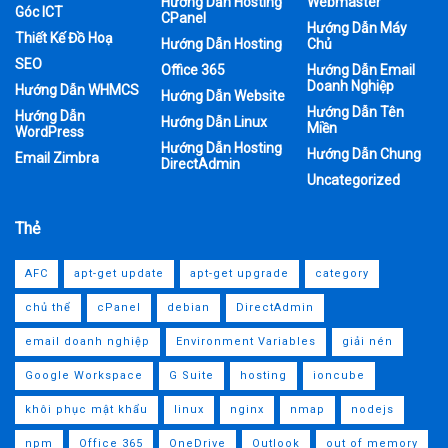
Hướng Dẫn Hosting
Webmaster
Góc ICT
CPanel
Hướng Dẫn Máy
Thiết Kế Đồ Hoạ
Hướng Dẫn Hosting
Chủ
SEO
Office 365
Hướng Dẫn Email
Doanh Nghiệp
Hướng Dẫn WHMCS
Hướng Dẫn Website
Hướng Dẫn Tên
Hướng Dẫn
Hướng Dẫn Linux
Miền
WordPress
Hướng Dẫn Hosting
Hướng Dẫn Chung
Email Zimbra
DirectAdmin
Uncategorized
Thẻ
AFC
apt-get update
apt-get upgrade
category
chủ thể
cPanel
debian
DirectAdmin
email doanh nghiệp
Environment Variables
giải nén
Google Workspace
G Suite
hosting
ioncube
khôi phục mật khẩu
linux
nginx
nmap
nodejs
npm
Office 365
OneDrive
Outlook
out of memory