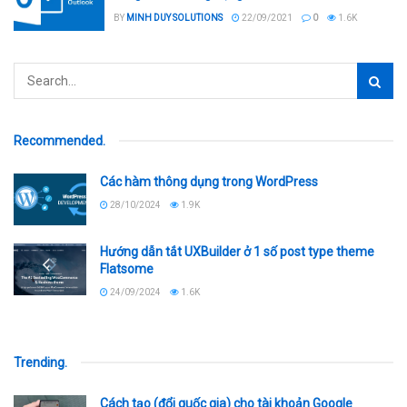
BY
MINH DUY SOLUTIONS
22/09/2021
0
1.6K
Recommended
.
Các hàm thông dụng trong WordPress
28/10/2024
1.9K
Hướng dẫn tắt UXBuilder ở 1 số post type theme
Flatsome
24/09/2024
1.6K
Trending
.
Cách tạo (đổi quốc gia) cho tài khoản Google