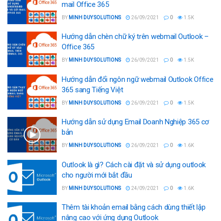
mail Office 365
BY
MINH DUY SOLUTIONS
26/09/2021
0
1.5K
Hướng dẫn chèn chữ ký trên webmail Outlook –
Office 365
BY
MINH DUY SOLUTIONS
26/09/2021
0
1.5K
Hướng dẫn đổi ngôn ngữ webmail Outlook Office
365 sang Tiếng Việt
BY
MINH DUY SOLUTIONS
26/09/2021
0
1.5K
Hướng dẫn sử dụng Email Doanh Nghiệp 365 cơ
bản
BY
MINH DUY SOLUTIONS
26/09/2021
0
1.6K
Outlook là gì? Cách cài đặt và sử dụng outlook
cho người mới bắt đầu
BY
MINH DUY SOLUTIONS
24/09/2021
0
1.6K
Thêm tài khoản email bằng cách dùng thiết lập
nâng cao với ứng dụng Outlook