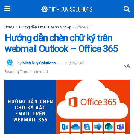
Home
Hướng dẫn Email Doanh Nghiệp
Office 365
Hướng dẫn chèn chữ ký trên
webmail Outlook – Office 365
by
Minh Duy Solutions
26/09/2021
A
A
Reading Time: 1 min read