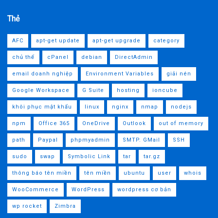
Thẻ
AFC
apt-get update
apt-get upgrade
category
chủ thể
cPanel
debian
DirectAdmin
email doanh nghiệp
Environment Variables
giải nén
Google Workspace
G Suite
hosting
ioncube
khôi phục mật khẩu
linux
nginx
nmap
nodejs
npm
Office 365
OneDrive
Outlook
out of memory
path
Paypal
phpmyadmin
SMTP. GMail
SSH
sudo
swap
Symbolic Link
tar
tar.gz
thông báo tên miền
tên miền
ubuntu
user
whois
WooCommerce
WordPress
wordpress cơ bản
wp rocket
Zimbra