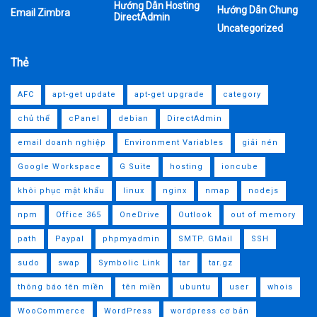
Hướng Dẫn Hosting
Hướng Dẫn Chung
Email Zimbra
DirectAdmin
Uncategorized
Thẻ
AFC
apt-get update
apt-get upgrade
category
chủ thể
cPanel
debian
DirectAdmin
email doanh nghiệp
Environment Variables
giải nén
Google Workspace
G Suite
hosting
ioncube
khôi phục mật khẩu
linux
nginx
nmap
nodejs
npm
Office 365
OneDrive
Outlook
out of memory
path
Paypal
phpmyadmin
SMTP. GMail
SSH
sudo
swap
Symbolic Link
tar
tar.gz
thông báo tên miền
tên miền
ubuntu
user
whois
WooCommerce
WordPress
wordpress cơ bản