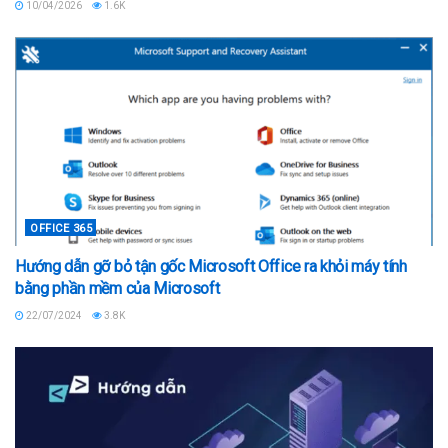
10/04/2026
1.6K
OFFICE 365
Hướng dẫn gỡ bỏ tận gốc Microsoft Office ra khỏi máy tính
bằng phần mềm của Microsoft
22/07/2024
3.8K