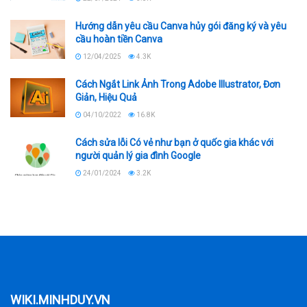
Hướng dẫn yêu cầu Canva hủy gói đăng ký và yêu
cầu hoàn tiền Canva
12/04/2025
4.3K
Cách Ngắt Link Ảnh Trong Adobe Illustrator, Đơn
Giản, Hiệu Quả
04/10/2022
16.8K
Cách sửa lỗi Có vẻ như bạn ở quốc gia khác với
người quản lý gia đình Google
24/01/2024
3.2K
WIKI.MINHDUY.VN