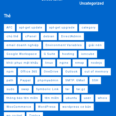
Uncategorized
Thẻ
AFC
apt-get update
apt-get upgrade
category
chủ thể
cPanel
debian
DirectAdmin
email doanh nghiệp
Environment Variables
giải nén
Google Workspace
G Suite
hosting
ioncube
khôi phục mật khẩu
linux
nginx
nmap
nodejs
npm
Office 365
OneDrive
Outlook
out of memory
path
Paypal
phpmyadmin
SMTP. GMail
SSH
sudo
swap
Symbolic Link
tar
tar.gz
thông báo tên miền
tên miền
ubuntu
user
whois
WooCommerce
WordPress
wordpress cơ bản
wp rocket
Zimbra