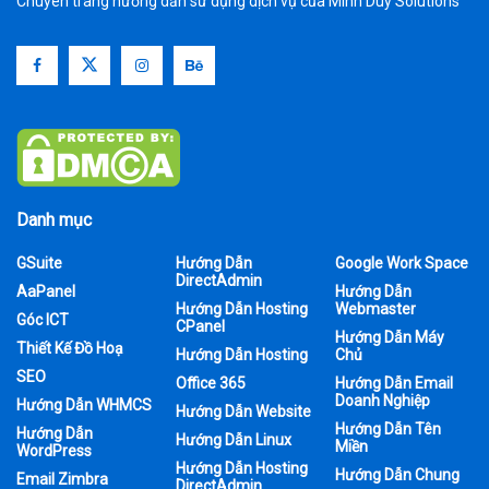
Chuyên trang hướng dẫn sử dụng dịch vụ của Minh Duy Solutions
Danh mục
GSuite
Hướng Dẫn
Google Work Space
DirectAdmin
AaPanel
Hướng Dẫn
Hướng Dẫn Hosting
Webmaster
Góc ICT
CPanel
Hướng Dẫn Máy
Thiết Kế Đồ Hoạ
Hướng Dẫn Hosting
Chủ
SEO
Office 365
Hướng Dẫn Email
Doanh Nghiệp
Hướng Dẫn WHMCS
Hướng Dẫn Website
Hướng Dẫn Tên
Hướng Dẫn
Hướng Dẫn Linux
Miền
WordPress
Hướng Dẫn Hosting
Hướng Dẫn Chung
Email Zimbra
DirectAdmin