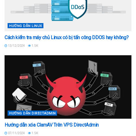
HƯỚNG DẪN LINUX
Cách kiểm tra máy chủ Linux có bị tấn công DDOS hay không?
13/12/2024
1.5K
HƯỚNG DẪN DIRECTADMIN
Hướng dẫn xóa ClamAV Trên VPS DirectAdmin
07/11/2024
1.5K