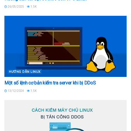
26/05/2025
1.5K
HƯỚNG DẪN LINUX
Một số lệnh cơ bản kiểm tra server khi bị DDoS
13/12/2024
1.5K