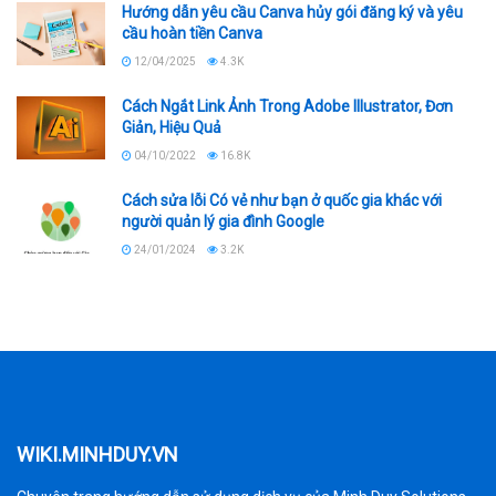
Hướng dẫn yêu cầu Canva hủy gói đăng ký và yêu
cầu hoàn tiền Canva
12/04/2025
4.3K
Cách Ngắt Link Ảnh Trong Adobe Illustrator, Đơn
Giản, Hiệu Quả
04/10/2022
16.8K
Cách sửa lỗi Có vẻ như bạn ở quốc gia khác với
người quản lý gia đình Google
24/01/2024
3.2K
WIKI.MINHDUY.VN