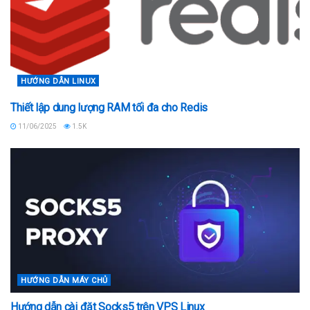
HƯỚNG DẪN LINUX
Thiết lập dung lượng RAM tối đa cho Redis
11/06/2025
1.5K
HƯỚNG DẪN MÁY CHỦ
Hướng dẫn cài đặt Socks5 trên VPS Linux