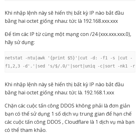
Khi nhập lệnh này sẽ hiển thị bất kỳ IP nào bắt đầu
bằng hai octet giống nhau: tức là 192.168.xxx.xxx
Để tìm các IP từ cùng một mạng con /24 (xxx.xxx.xxx.0),
hãy sử dụng:
netstat -ntu|awk '{print $5}'|cut -d: -f1 -s |cut -
f1,2,3 -d'.'|sed 's/$/.0/'|sort|uniq -c|sort -nk1 -r
Khi nhập lệnh này sẽ hiển thị bất kỳ IP nào bắt đầu
bằng hai octet giống nhau: tức là. 192.168.1.xxx
Chặn các cuộc tấn công DDOS không phải là đơn giản
bạn có thể sử dụng 1 số dịch vụ trung gian để hạn chế
các cuộc tấn công DDOS , Cloudflare là 1 dịch vụ mà bạn
có thể tham khảo.