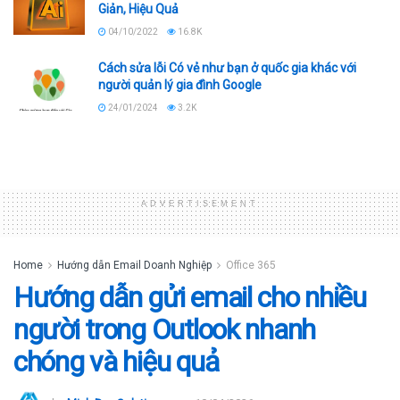
Giản, Hiệu Quả
04/10/2022
16.8K
Cách sửa lỗi Có vẻ như bạn ở quốc gia khác với
người quản lý gia đình Google
24/01/2024
3.2K
ADVERTISEMENT
Home
Hướng dẫn Email Doanh Nghiệp
Office 365
Hướng dẫn gửi email cho nhiều
người trong Outlook nhanh
chóng và hiệu quả