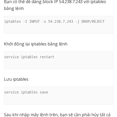
Bạn có thể dễ dàng block IP 54.238.7.243 với iptables
bằng lệnh
iptables -I INPUT -s 54.238.7.243 -j DROP/REJECT

Khởi động lại iptables bằng lệnh
service iptables restart

Lưu iptables
service iptables save

Sau khi nhập mấy lệnh trên, bạn sẽ cần phải hủy tất cả