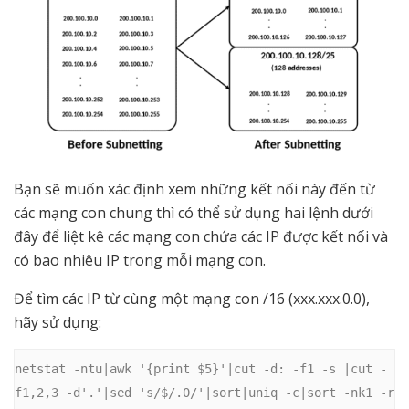
Bạn sẽ muốn xác định xem những kết nối này đến từ
các mạng con chung thì có thể sử dụng hai lệnh dưới
đây để liệt kê các mạng con chứa các IP được kết nối và
có bao nhiêu IP trong mỗi mạng con.
Để tìm các IP từ cùng một mạng con /16 (xxx.xxx.0.0),
hãy sử dụng:
netstat -ntu|awk '{print $5}'|cut -d: -f1 -s |cut -
f1,2,3 -d'.'|sed 's/$/.0/'|sort|uniq -c|sort -nk1 -r