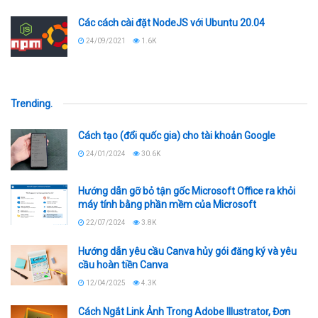
Các cách cài đặt NodeJS với Ubuntu 20.04
24/09/2021
1.6K
Trending
.
Cách tạo (đổi quốc gia) cho tài khoản Google
24/01/2024
30.6K
Hướng dẫn gỡ bỏ tận gốc Microsoft Office ra khỏi
máy tính bằng phần mềm của Microsoft
22/07/2024
3.8K
Hướng dẫn yêu cầu Canva hủy gói đăng ký và yêu
cầu hoàn tiền Canva
12/04/2025
4.3K
Cách Ngắt Link Ảnh Trong Adobe Illustrator, Đơn