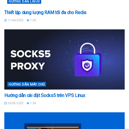
HƯỚNG DẪN LINUX
Thiết lập dung lượng RAM tối đa cho Redis
11/06/2025
1.5K
HƯỚNG DẪN MÁY CHỦ
Hướng dẫn cài đặt Socks5 trên VPS Linux
26/05/2025
1.5K