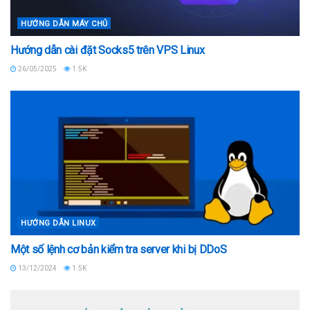
HƯỚNG DẪN MÁY CHỦ
Hướng dẫn cài đặt Socks5 trên VPS Linux
26/05/2025
1.5K
HƯỚNG DẪN LINUX
Một số lệnh cơ bản kiểm tra server khi bị DDoS
13/12/2024
1.5K