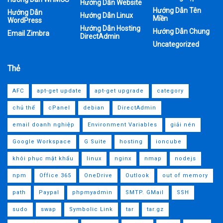
Hướng Dẫn Website
Hướng Dẫn Tên
Hướng Dẫn
Hướng Dẫn Linux
Miền
WordPress
Hướng Dẫn Hosting
Hướng Dẫn Chung
Email Zimbra
DirectAdmin
Uncategorized
Thẻ
AFC
apt-get update
apt-get upgrade
category
chủ thể
cPanel
debian
DirectAdmin
email doanh nghiệp
Environment Variables
giải nén
Google Workspace
G Suite
hosting
ioncube
khôi phục mật khẩu
linux
nginx
nmap
nodejs
npm
Office 365
OneDrive
Outlook
out of memory
path
Paypal
phpmyadmin
SMTP. GMail
SSH
sudo
swap
Symbolic Link
tar
tar.gz