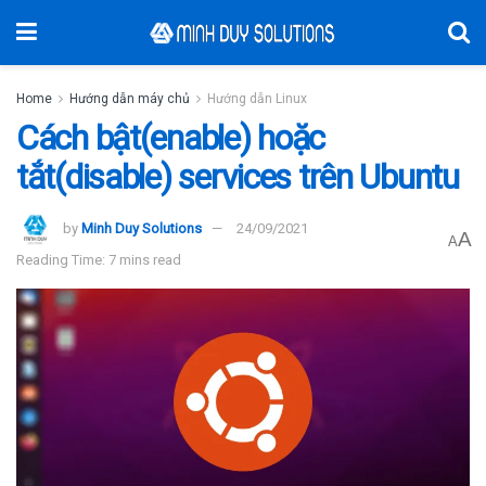
Home
Hướng dẫn máy chủ
Hướng dẫn Linux
Cách bật(enable) hoặc
tắt(disable) services trên Ubuntu
by
Minh Duy Solutions
24/09/2021
A
A
Reading Time: 7 mins read