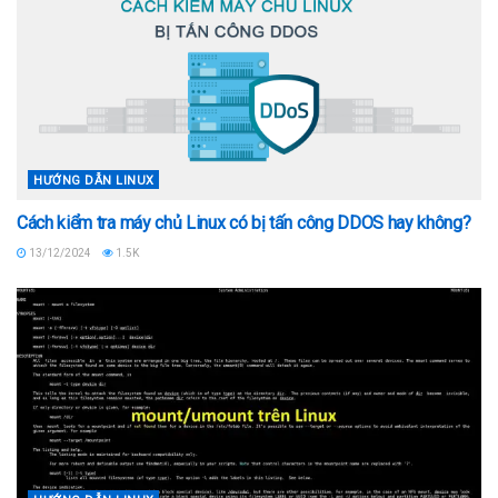
HƯỚNG DẪN LINUX
Cách kiểm tra máy chủ Linux có bị tấn công DDOS hay không?
13/12/2024
1.5K