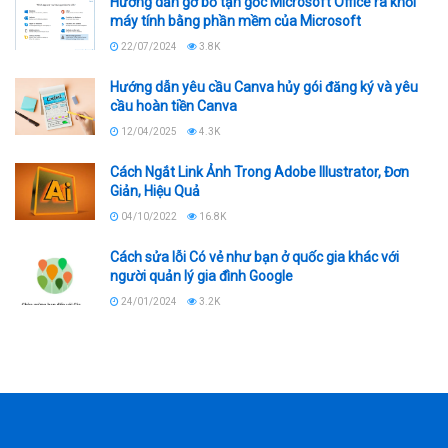
Hướng dẫn gỡ bỏ tận gốc Microsoft Office ra khỏi
máy tính bằng phần mềm của Microsoft
22/07/2024
3.8K
Hướng dẫn yêu cầu Canva hủy gói đăng ký và yêu
cầu hoàn tiền Canva
12/04/2025
4.3K
Cách Ngắt Link Ảnh Trong Adobe Illustrator, Đơn
Giản, Hiệu Quả
04/10/2022
16.8K
Cách sửa lỗi Có vẻ như bạn ở quốc gia khác với
người quản lý gia đình Google
24/01/2024
3.2K