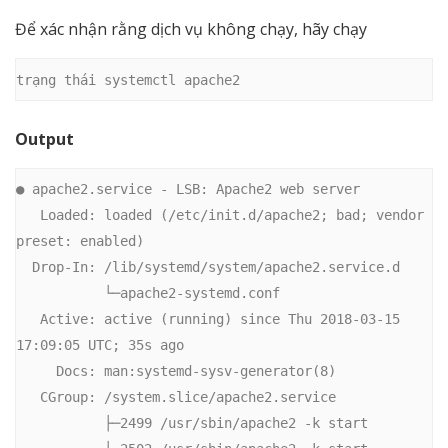
Để xác nhận rằng dịch vụ không chạy, hãy chạy
trạng thái systemctl apache2
Output
● apache2.service - LSB: Apache2 web server

   Loaded: loaded (/etc/init.d/apache2; bad; vendor 
preset: enabled)

  Drop-In: /lib/systemd/system/apache2.service.d

           └─apache2-systemd.conf

   Active: active (running) since Thu 2018-03-15 
17:09:05 UTC; 35s ago

     Docs: man:systemd-sysv-generator(8)

   CGroup: /system.slice/apache2.service

           ├─2499 /usr/sbin/apache2 -k start
