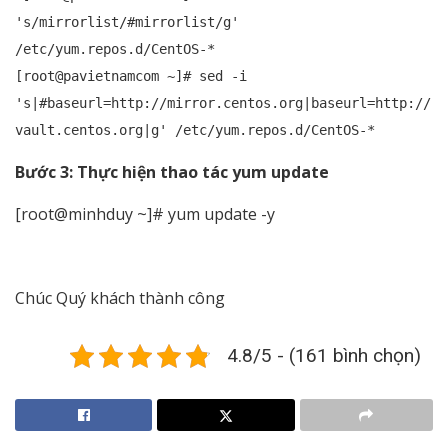
's/mirrorlist/#mirrorlist/g'
/etc/yum.repos.d/CentOS-*
[root@pavietnamcom ~]# sed -i
's|#baseurl=http://mirror.centos.org|baseurl=http://
vault.centos.org|g' /etc/yum.repos.d/CentOS-*
Bước 3: Thực hiện thao tác yum update
[root@minhduy ~]# yum update -y
Chúc Quý khách thành công
4.8/5 - (161 bình chọn)