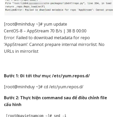
[root@minhduy ~]# yum update
CentOS-8 – AppStream 70 B/s | 38 B 00:00
Error: Failed to download metadata for repo
‘AppStream’: Cannot prepare internal mirrorlist: No
URLs in mirrorlist
Bước 1: Đi tới thư mục /etc/yum.repos.d/
[root@minhduy ~]# cd /etc/yum.repos.d/
Bước 2: Thực hiện command sau để điều chỉnh file
cấu hình
[root@pavietnamcom ~]# sed -i