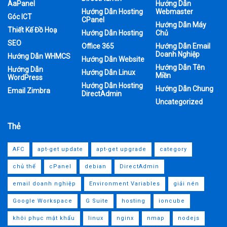
AaPanel
Hướng Dẫn
Hướng Dẫn Hosting
Webmaster
Góc ICT
CPanel
Hướng Dẫn Máy
Thiết Kế Đồ Hoạ
Hướng Dẫn Hosting
Chủ
SEO
Office 365
Hướng Dẫn Email
Doanh Nghiệp
Hướng Dẫn WHMCS
Hướng Dẫn Website
Hướng Dẫn Tên
Hướng Dẫn
Hướng Dẫn Linux
Miền
WordPress
Hướng Dẫn Hosting
Hướng Dẫn Chung
Email Zimbra
DirectAdmin
Uncategorized
Thẻ
AFC
apt-get update
apt-get upgrade
category
chủ thể
cPanel
debian
DirectAdmin
email doanh nghiệp
Environment Variables
giải nén
Google Workspace
G Suite
hosting
ioncube
khôi phục mật khẩu
linux
nginx
nmap
nodejs