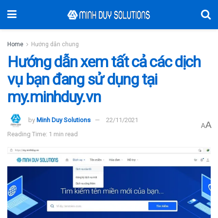
Home
Hướng dẫn chung
Hướng dẫn xem tất cả các dịch
vụ bạn đang sử dụng tại
my.minhduy.vn
by
Minh Duy Solutions
22/11/2021
A
A
Reading Time: 1 min read