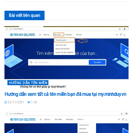
Bài viết
liên quan
HƯỚNG DẪN TÊN MIỀN
Hướng dẫn xem tất cả tên miền bạn đã mua tại my.minhduy.vn
22/11/2021
1.6K