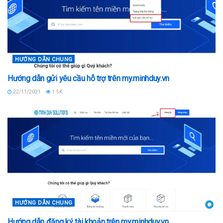
HƯỚNG DẪN CHUNG
Hướng dẫn gửi yêu cầu hỗ trợ trên my.minhduy.vn
22/11/2021
1.5K
HƯỚNG DẪN CHUNG
Hướng dẫn đăng ký tài khoản trên my.minhduy.vn