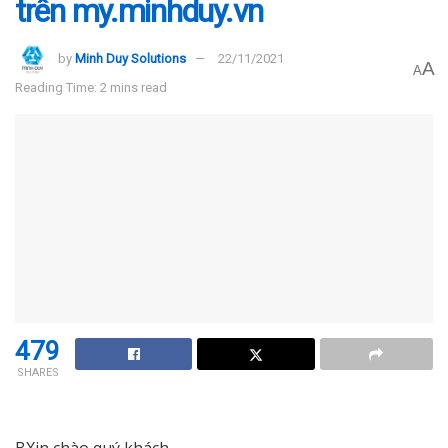
trên my.minhduy.vn
by
Minh Duy Solutions
22/11/2021
A
A
Reading Time: 2 mins read
479
SHARES