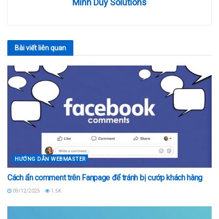
Minh Duy Solutions
Bài viết
liên quan
HƯỚNG DẪN WEBMASTER
Cách ẩn comment trên Fanpage để tránh bị cướp khách hàng
09/12/2025
1.5K