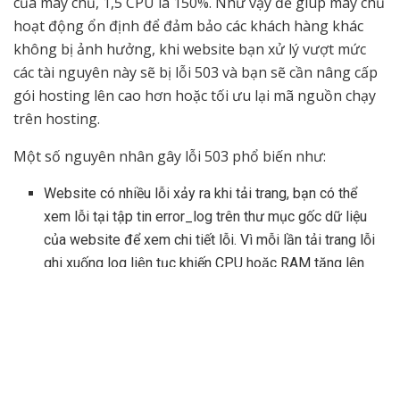
của máy chủ, 1,5 CPU là 150%. Như vậy để giúp máy chủ
hoạt động ổn định để đảm bảo các khách hàng khác
không bị ảnh hưởng, khi website bạn xử lý vượt mức
các tài nguyên này sẽ bị lỗi 503 và bạn sẽ cần nâng cấp
gói hosting lên cao hơn hoặc tối ưu lại mã nguồn chạy
trên hosting.
Một số nguyên nhân gây lỗi 503 phổ biến như:
Website có nhiều lỗi xảy ra khi tải trang, bạn có thể
xem lỗi tại tập tin error_log trên thư mục gốc dữ liệu
của website để xem chi tiết lỗi. Vì mỗi lần tải trang lỗi
ghi xuống log liên tục khiến CPU hoặc RAM tăng lên
đáng kể.
Website chưa được tối ưu và sử dụng cache. Lời
khuyên cho bạn là hãy sử dụng LiteSpeed Cache có
sẵn trên hosting để tối ưu tốc độ tải trang cũng như tiết
kiệm tài nguyên.