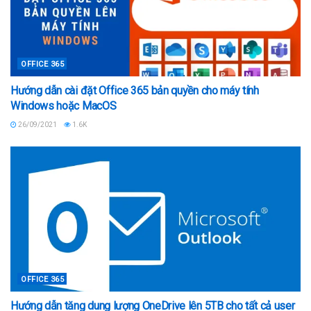
OFFICE 365
Hướng dẫn cài đặt Office 365 bản quyền cho máy tính
Windows hoặc MacOS
26/09/2021
1.6K
OFFICE 365
Hướng dẫn tăng dung lượng OneDrive lên 5TB cho tất cả user