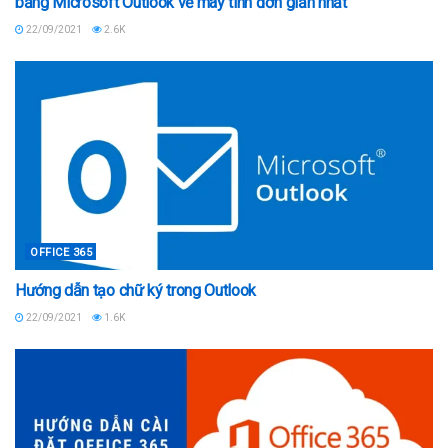
bằng Microsoft Outlook về máy tính đơn giản nhất
22/09/2021
2.6K
OFFICE 365
Hướng dẫn tạo chữ ký trong Outlook
22/09/2021
1.6K