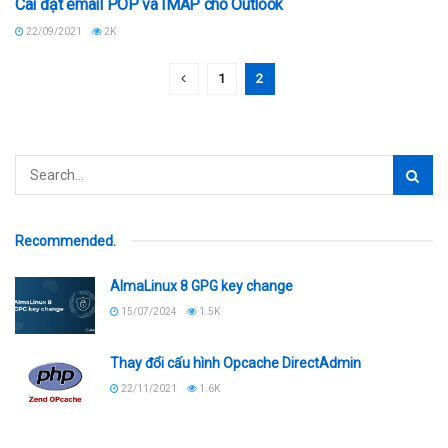
Cài đặt email POP và IMAP cho Outlook
22/09/2021
2K
1
2
Recommended
.
AlmaLinux 8 GPG key change
15/07/2024
1.5K
Thay đổi cấu hình Opcache DirectAdmin
22/11/2021
1.6K