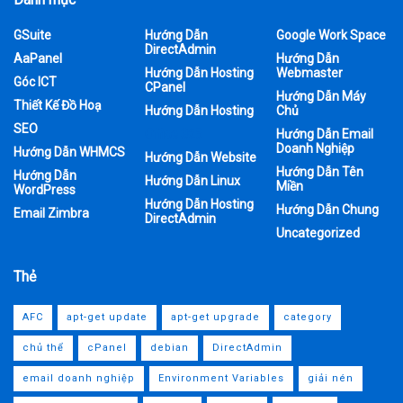
GSuite
Hướng Dẫn
Google Work Space
DirectAdmin
AaPanel
Hướng Dẫn
Hướng Dẫn Hosting
Webmaster
Góc ICT
CPanel
Hướng Dẫn Máy
Thiết Kế Đồ Hoạ
Hướng Dẫn Hosting
Chủ
SEO
Office 365
Hướng Dẫn Email
Doanh Nghiệp
Hướng Dẫn WHMCS
Hướng Dẫn Website
Hướng Dẫn Tên
Hướng Dẫn
Hướng Dẫn Linux
Miền
WordPress
Hướng Dẫn Hosting
Hướng Dẫn Chung
Email Zimbra
DirectAdmin
Uncategorized
Thẻ
AFC
apt-get update
apt-get upgrade
category
chủ thể
cPanel
debian
DirectAdmin
email doanh nghiệp
Environment Variables
giải nén