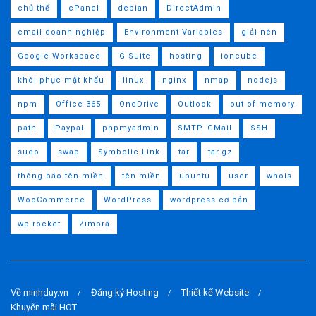
chủ thể
cPanel
debian
DirectAdmin
email doanh nghiệp
Environment Variables
giải nén
Google Workspace
G Suite
hosting
ioncube
khôi phục mật khẩu
linux
nginx
nmap
nodejs
npm
Office 365
OneDrive
Outlook
out of memory
path
Paypal
phpmyadmin
SMTP. GMail
SSH
sudo
swap
Symbolic Link
tar
tar.gz
thông báo tên miền
tên miền
ubuntu
user
whois
WooCommerce
WordPress
wordpress cơ bản
wp rocket
Zimbra
Về minhduy.vn
Đăng ký Hosting
Thiết kế Website
Khuyến mãi HOT