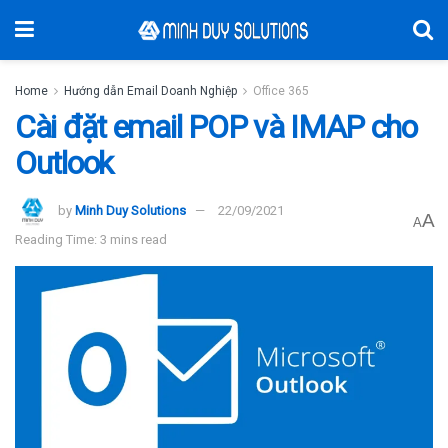
Home
Hướng dẫn Email Doanh Nghiệp
Office 365
Cài đặt email POP và IMAP cho
Outlook
by
Minh Duy Solutions
22/09/2021
A
A
Reading Time: 3 mins read