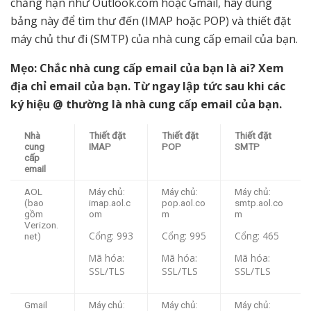
chẳng hạn như Outlook.com hoặc Gmail, hãy dùng
bảng này để tìm thư đến (IMAP hoặc POP) và thiết đặt
máy chủ thư đi (SMTP) của nhà cung cấp email của bạn.
Mẹo: Chắc nhà cung cấp email của bạn là ai? Xem
địa chỉ email của bạn. Từ ngay lập tức sau khi các
ký hiệu @ thường là nhà cung cấp email của bạn.
Nhà
Thiết đặt
Thiết đặt
Thiết đặt
cung
IMAP
POP
SMTP
cấp
email
AOL
Máy chủ:
Máy chủ:
Máy chủ:
(bao
imap.aol.c
pop.aol.co
smtp.aol.co
gồm
om
m
m
Verizon.
Cổng: 993
Cổng: 995
Cổng: 465
net)
Mã hóa:
Mã hóa:
Mã hóa:
SSL/TLS
SSL/TLS
SSL/TLS
Gmail
Máy chủ:
Máy chủ:
Máy chủ: