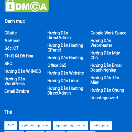
Danh mục
GSuite
Hướng Dẫn
Google Work Space
DirectAdmin
AaPanel
Hướng Dẫn
Hướng Dẫn Hosting
Webmaster
Góc ICT
CPanel
Hướng Dẫn Máy
Thiết Kế Đồ Hoạ
Hướng Dẫn Hosting
Chủ
SEO
Office 365
Hướng Dẫn Email
Doanh Nghiệp
Hướng Dẫn WHMCS
Hướng Dẫn Website
Hướng Dẫn Tên
Hướng Dẫn
Hướng Dẫn Linux
Miền
WordPress
Hướng Dẫn Hosting
Hướng Dẫn Chung
Email Zimbra
DirectAdmin
Uncategorized
Thẻ
AFC
apt-get update
apt-get upgrade
category