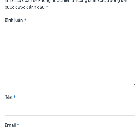
Email của bạn sẽ không được hiển thị công khai.
Các trường bắt
*
buộc được đánh dấu
*
Bình luận
*
Tên
*
Email