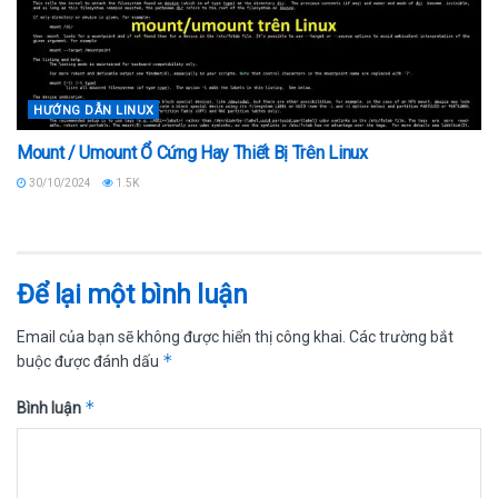
HƯỚNG DẪN LINUX
Mount / Umount Ổ Cứng Hay Thiết Bị Trên Linux
30/10/2024
1.5K
Để lại một bình luận
Email của bạn sẽ không được hiển thị công khai.
Các trường bắt
*
buộc được đánh dấu
*
Bình luận