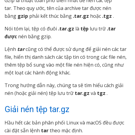
Gzip là thuật toán phổ biến nhất để nén các tệp
tar. Theo quy ước, tên của archive tar được nén
bằng
gzip
phải kết thúc bằng
.tar.gz
hoặc
.tgz
.
Nói tóm lại, tệp có đuôi
.tar.gz
là
tệp
lưu trữ
.tar
được
nén bằng gzip.
Lệnh
tar
cũng có thể được sử dụng để giải nén các tar
file, hiển thị danh sách các tập tin có trong các file nén,
thêm tệp bổ sung vào một file nén hiện có, cũng như
một loạt các hành động khác.
Trong hướng dẫn này, chúng ta sẽ tìm hiểu cách giải
nén (hoặc giải nén) tệp lưu trữ
tar.gz
và
tgz
.
Giải nén tệp tar.gz
Hầu hết các bản phân phối Linux và macOS đều được
cài đặt sẵn lệnh
tar
theo mặc định.