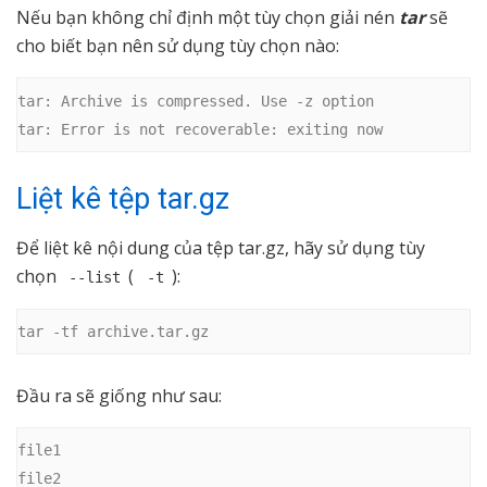
Nếu bạn không chỉ định một tùy chọn giải nén
tar
sẽ
cho biết bạn nên sử dụng tùy chọn nào:
tar: Archive is compressed. Use -z option

tar: Error is not recoverable: exiting now
Liệt kê tệp tar.gz
Để liệt kê nội dung của tệp tar.gz, hãy sử dụng tùy
chọn
(
):
--list
-t
tar -tf archive.tar.gz
Đầu ra sẽ giống như sau:
file1

file2
