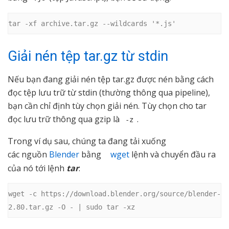
tar -xf archive.tar.gz --wildcards '*.js'
Giải nén tệp tar.gz từ stdin
Nếu bạn đang giải nén tệp tar.gz được nén bằng cách
đọc tệp lưu trữ từ stdin (thường thông qua pipeline),
bạn cần chỉ định tùy chọn giải nén. Tùy chọn cho tar
đọc lưu trữ thông qua gzip là
.
-z
Trong ví dụ sau, chúng ta đang tải xuống
các nguồn
Blender
bằng
wget
lệnh và chuyển đầu ra
của nó tới lệnh
tar
:
wget -c https://download.blender.org/source/blender-
2.80.tar.gz -O - | sudo tar -xz