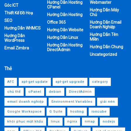
Hướng Dẫn Hosting
Webmaster
Góc ICT
CPanel
Hướng Dẫn Máy
Thiết Kế Đồ Hoạ
Hướng Dẫn Hosting
Chủ
SEO
Office 365
Hướng Dẫn Email
Doanh Nghiệp
Hướng Dẫn WHMCS
Hướng Dẫn Website
Hướng Dẫn Tên
Hướng Dẫn
Hướng Dẫn Linux
Miền
WordPress
Hướng Dẫn Hosting
Hướng Dẫn Chung
Email Zimbra
DirectAdmin
Uncategorized
Thẻ
AFC
apt-get update
apt-get upgrade
category
chủ thể
cPanel
debian
DirectAdmin
email doanh nghiệp
Environment Variables
giải nén
Google Workspace
G Suite
hosting
ioncube
khôi phục mật khẩu
linux
nginx
nmap
nodejs