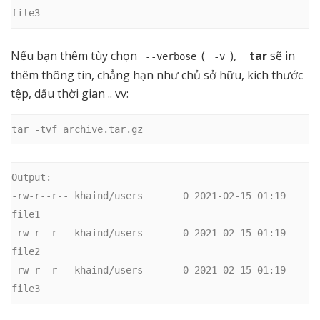
file3
Nếu bạn thêm tùy chọn
(
),
tar
sẽ in
--verbose
-v
thêm thông tin, chẳng hạn như chủ sở hữu, kích thước
tệp, dấu thời gian .. vv:
tar -tvf archive.tar.gz
Output:

-rw-r--r-- khaind/users       0 2021-02-15 01:19 
file1

-rw-r--r-- khaind/users       0 2021-02-15 01:19 
file2

-rw-r--r-- khaind/users       0 2021-02-15 01:19 
file3