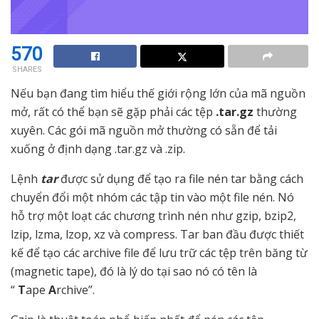
570
SHARES
Nếu bạn đang tìm hiểu thế giới rộng lớn của mã nguồn
mở, rất có thể bạn sẽ gặp phải các tệp
.tar.gz
thường
xuyên. Các gói mã nguồn mở thường có sẵn để tải
xuống ở định dạng .tar.gz và .zip.
Lệnh
tar
được sử dụng để tạo ra file nén tar bằng cách
chuyển đổi một nhóm các tập tin vào một file nén. Nó
hỗ trợ một loạt các chương trình nén như gzip, bzip2,
lzip, lzma, lzop, xz và compress. Tar ban đầu được thiết
kế để tạo các archive file để lưu trữ các tệp trên băng từ
(magnetic tape), đó là lý do tại sao nó có tên là
“
T
ape
A
rchive”.