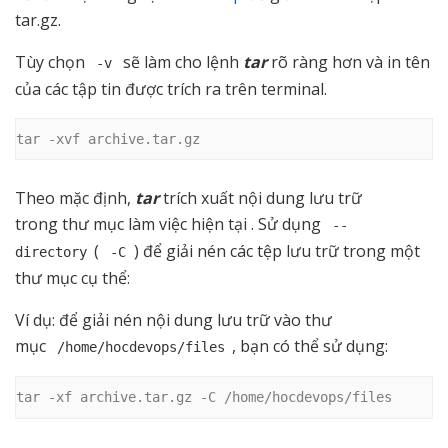
tar.gz.
Tùy chọn
sẽ làm cho lệnh
tar
rõ ràng hơn và in tên
-v
của các tập tin được trích ra trên terminal.
tar -xvf archive.tar.gz
Theo mặc định,
tar
trích xuất nội dung lưu trữ
trong thư mục làm việc hiện tại . Sử dụng
--
(
) để giải nén các tệp lưu trữ trong một
directory
-C
thư mục cụ thể:
Ví dụ: để giải nén nội dung lưu trữ vào thư
mục
, bạn có thể sử dụng:
/home/hocdevops/files
tar -xf archive.tar.gz -C /home/hocdevops/files