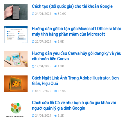
Cách tạo (đổi quốc gia) cho tài khoản Google
24/01/2024
30.6K
Hướng dẫn gỡ bỏ tận gốc Microsoft Office ra khỏi
máy tính bằng phần mềm của Microsoft
22/07/2024
3.8K
Hướng dẫn yêu cầu Canva hủy gói đăng ký và yêu
cầu hoàn tiền Canva
12/04/2025
4.3K
Cách Ngắt Link Ảnh Trong Adobe Illustrator, Đơn
Giản, Hiệu Quả
04/10/2022
16.8K
Cách sửa lỗi Có vẻ như bạn ở quốc gia khác với
người quản lý gia đình Google
24/01/2024
3.2K