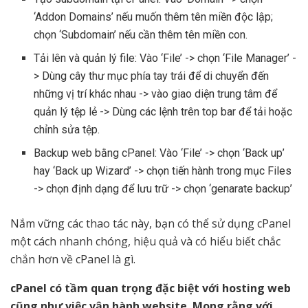
‘Addon Domains’ nếu muốn thêm tên miền độc lập;
chọn ‘Subdomain’ nếu cần thêm tên miền con.
Tải lên và quản lý file: Vào ‘File’ -> chọn ‘File Manager’ -
> Dùng cây thư mục phía tay trái để di chuyển đến
những vị trí khác nhau -> vào giao diện trung tâm để
quản lý tệp lẻ -> Dùng các lệnh trên top bar để tải hoặc
chỉnh sửa tệp.
Backup web bằng cPanel: Vào ‘File’ -> chọn ‘Back up’
hay ‘Back up Wizard’ -> chọn tiến hành trong mục Files
-> chọn định dạng để lưu trữ -> chọn ‘genarate backup’
Nắm vững các thao tác này, bạn có thể sử dụng cPanel
một cách nhanh chóng, hiệu quả và có hiểu biết chắc
chắn hơn về cPanel là gì.
cPanel có tầm quan trọng đặc biệt với hosting web
cũng như việc vận hành website. Mong rằng với