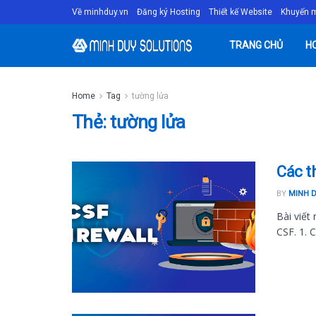
Về minhduy.vn
Đăng ký Hosting
Thiết kế Website
Khuyến 
TRANG CHỦ
H
Home
Tag
tường lửa
Thẻ:
tường lửa
Các t
BY
MINH 
Bài viết
CSF. 1. C