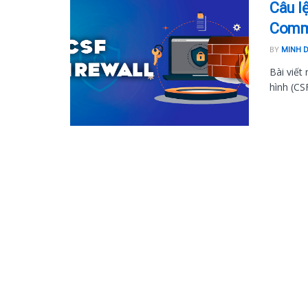
Câu l
Comm
BY
MINH 
Bài viết
hình (CSF