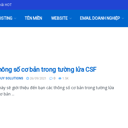
mãi HOT
OSTING
TÊN MIỀN
WEBSITE
EMAIL DOANH NGHIỆP
hông số cơ bản trong tường lửa CSF
DUY SOLUTIONS
26/09/2021
0
1.5K
 này sẽ giới thiệu đến bạn các thông số cơ bản trong tường lửa
ơ bản ...