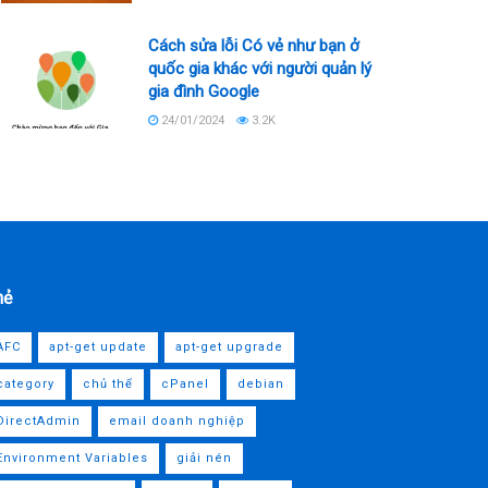
Cách sửa lỗi Có vẻ như bạn ở
quốc gia khác với người quản lý
gia đình Google
24/01/2024
3.2K
hẻ
AFC
apt-get update
apt-get upgrade
category
chủ thể
cPanel
debian
DirectAdmin
email doanh nghiệp
Environment Variables
giải nén