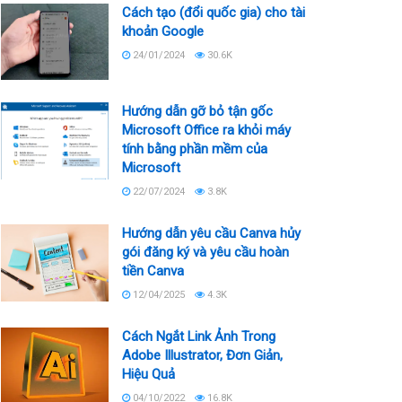
Cách tạo (đổi quốc gia) cho tài
khoản Google
24/01/2024
30.6K
Hướng dẫn gỡ bỏ tận gốc
Microsoft Office ra khỏi máy
tính bằng phần mềm của
Microsoft
22/07/2024
3.8K
Hướng dẫn yêu cầu Canva hủy
gói đăng ký và yêu cầu hoàn
tiền Canva
12/04/2025
4.3K
Cách Ngắt Link Ảnh Trong
Adobe Illustrator, Đơn Giản,
Hiệu Quả
04/10/2022
16.8K