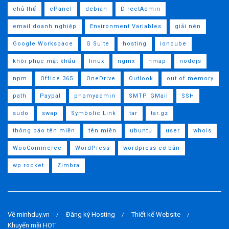
chủ thể
cPanel
debian
DirectAdmin
email doanh nghiệp
Environment Variables
giải nén
Google Workspace
G Suite
hosting
ioncube
khôi phục mật khẩu
linux
nginx
nmap
nodejs
npm
Office 365
OneDrive
Outlook
out of memory
path
Paypal
phpmyadmin
SMTP. GMail
SSH
sudo
swap
Symbolic Link
tar
tar.gz
thông báo tên miền
tên miền
ubuntu
user
whois
WooCommerce
WordPress
wordpress cơ bản
wp rocket
Zimbra
Về minhduy.vn
Đăng ký Hosting
Thiết kế Website
Khuyến mãi HOT