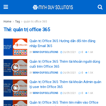
Home
Tag
quản trị office 365
Thẻ:
quản trị office 365
Quản trị Office 365: Hướng dẫn đổi tên đăng
nhập Email 365
BY
MINH DUY SOLUTIONS
26/09/2021
0
1.6K
Quản trị Office 365: Thêm tài khoản người dùng
cuối trên Office 365
BY
MINH DUY SOLUTIONS
26/09/2021
0
1.5K
Quản trị Office 365: Thêm tài khoản Admin quản
lý user trên Office 365
BY
MINH DUY SOLUTIONS
26/09/2021
0
1.6K
Quản trị Office 365: Thêm tên miền vào Office