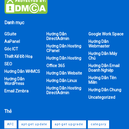
Danh mục
GSuite
Hướng Dẫn
Google Work Space
DirectAdmin
AaPanel
Hướng Dẫn
Hướng Dẫn Hosting
Webmaster
Góc ICT
CPanel
Hướng Dẫn Máy
Thiết Kế Đồ Hoạ
Hướng Dẫn Hosting
Chủ
SEO
Office 365
Hướng Dẫn Email
Doanh Nghiệp
Hướng Dẫn WHMCS
Hướng Dẫn Website
Hướng Dẫn Tên
Hướng Dẫn
Hướng Dẫn Linux
Miền
WordPress
Hướng Dẫn Hosting
Hướng Dẫn Chung
Email Zimbra
DirectAdmin
Uncategorized
Thẻ
AFC
apt-get update
apt-get upgrade
category