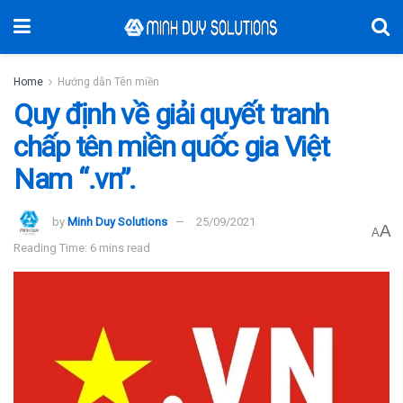
Home
Hướng dẫn Tên miền
Quy định về giải quyết tranh
chấp tên miền quốc gia Việt
Nam “.vn”.
by
Minh Duy Solutions
25/09/2021
A
A
Reading Time: 6 mins read