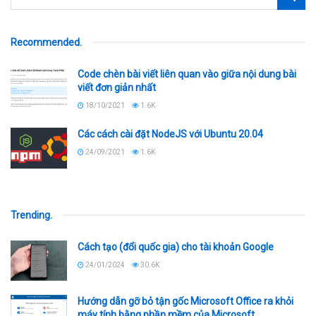
Recommended
.
Code chèn bài viết liên quan vào giữa nội dung bài
viết đơn giản nhất
18/10/2021
1.6K
Các cách cài đặt NodeJS với Ubuntu 20.04
24/09/2021
1.6K
Trending
.
Cách tạo (đổi quốc gia) cho tài khoản Google
24/01/2024
30.6K
Hướng dẫn gỡ bỏ tận gốc Microsoft Office ra khỏi
máy tính bằng phần mềm của Microsoft