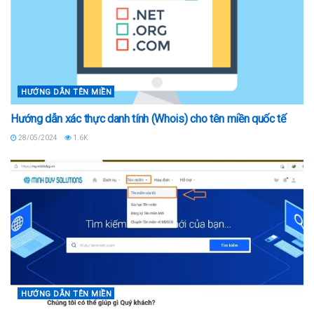
HƯỚNG DẪN TÊN MIỀN
Hướng dẫn xác thực danh tính (Whois) cho tên miền quốc tế
28/05/2024
1.6K
HƯỚNG DẪN TÊN MIỀN