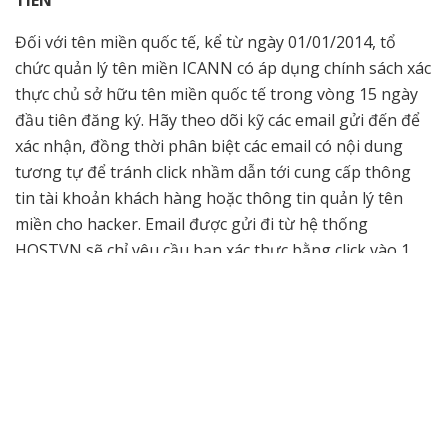
Đối với tên miền quốc tế, kể từ ngày 01/01/2014, tổ
chức quản lý tên miền ICANN có áp dụng chính sách xác
thực chủ sở hữu tên miền quốc tế trong vòng 15 ngày
đầu tiên đăng ký. Hãy theo dõi kỹ các email gửi đến để
xác nhận, đồng thời phân biệt các email có nội dung
tương tự để tránh click nhầm dẫn tới cung cấp thông
tin tài khoản khách hàng hoặc thông tin quản lý tên
miền cho hacker. Email được gửi đi từ hệ thống
HOSTVN sẽ chỉ yêu cầu bạn xác thực bằng click vào 1
liên kết duy nhất trong email, không yêu cầu bạn cung
cấp bất kỳ thông tin tài khoản nào khác.
ĐẢM BẢO EMAIL CỦA BẠN LÀ AN TOÀN
Hãy đảm bảo email của bạn an toàn. Bằng mật khẩu,
bằng câu hỏi bảo mật hoặc cung cấp số điện thoại để
xác minh SMS trong trường hợp cần thiết.