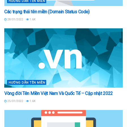
HƯỚNG DẪN TÊN MIỀN
Các trạng thái tên miền (Domain Status Code)
28/01/2022
1.6K
HƯỚNG DẪN TÊN MIỀN
Vòng đời Tên Miền Việt Nam Và Quốc Tế – Cập nhật 2022
25/01/2022
1.6K