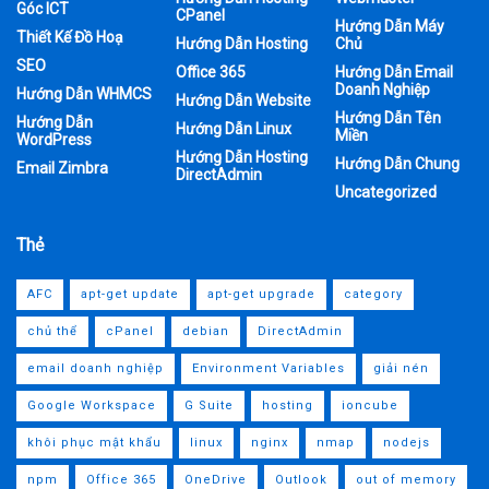
Góc ICT
CPanel
Hướng Dẫn Máy
Thiết Kế Đồ Hoạ
Hướng Dẫn Hosting
Chủ
SEO
Office 365
Hướng Dẫn Email
Doanh Nghiệp
Hướng Dẫn WHMCS
Hướng Dẫn Website
Hướng Dẫn Tên
Hướng Dẫn
Hướng Dẫn Linux
Miền
WordPress
Hướng Dẫn Hosting
Hướng Dẫn Chung
Email Zimbra
DirectAdmin
Uncategorized
Thẻ
AFC
apt-get update
apt-get upgrade
category
chủ thể
cPanel
debian
DirectAdmin
email doanh nghiệp
Environment Variables
giải nén
Google Workspace
G Suite
hosting
ioncube
khôi phục mật khẩu
linux
nginx
nmap
nodejs
npm
Office 365
OneDrive
Outlook
out of memory