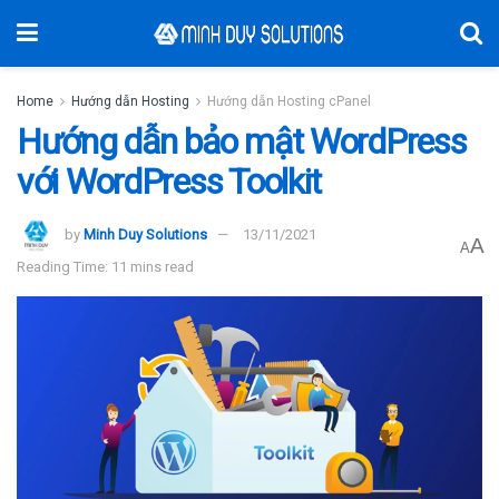
Home
Hướng dẫn Hosting
Hướng dẫn Hosting cPanel
Hướng dẫn bảo mật WordPress
với WordPress Toolkit
by
Minh Duy Solutions
13/11/2021
A
A
Reading Time: 11 mins read