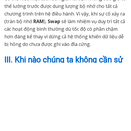
thể lường trước được dung lượng bộ nhớ cho tất cả
chương trình trên hệ điều hành. Vì vậy, khi sự cố xảy ra
(tràn bộ nhớ
RAM
),
Swap
sẽ làm nhiệm vụ duy trì tất cả
các hoạt động bình thường dù tốc độ có phần chậm
hơn đáng kể thay vì dừng cả hệ thống khiến dữ liệu dễ
bị hỏng do chưa được ghi vào đĩa cứng.
III. Khi nào chúng ta không cần sử
dụng Swap?
Trong trường hợp máy chủ của bạn có đủ bộ nhớ RAM
hoặc không yêu cầu sử dụng không gian
Swap
hoặc
việc có
Swap
làm giảm đáng kể hiệu suất hệ thống của
bạn, thì bạn nên xem xét việc tắt phân vùng
Swap
.
IV. Hướng dẫn tạo và kích hoạt