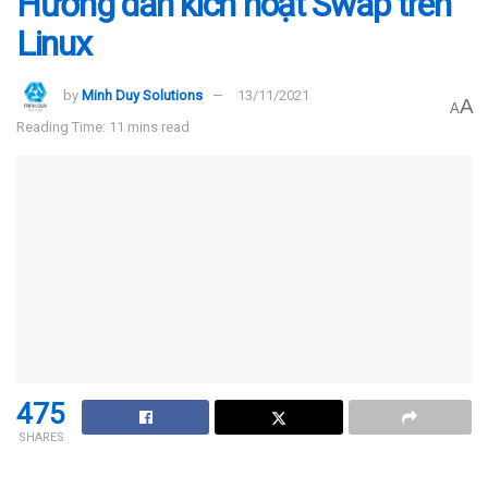
Hướng dẫn kích hoạt Swap trên
Linux
by
Minh Duy Solutions
13/11/2021
A
A
Reading Time: 11 mins read
475
SHARES