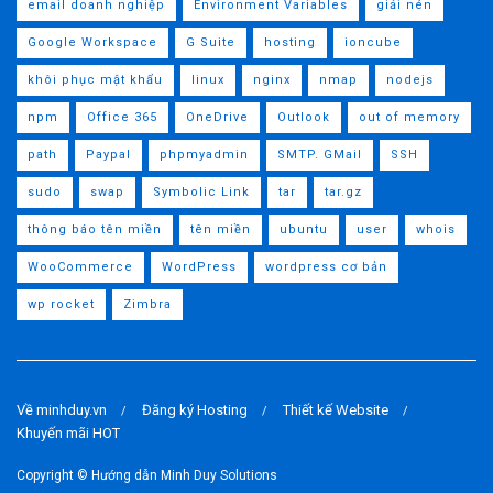
email doanh nghiệp
Environment Variables
giải nén
Google Workspace
G Suite
hosting
ioncube
khôi phục mật khẩu
linux
nginx
nmap
nodejs
npm
Office 365
OneDrive
Outlook
out of memory
path
Paypal
phpmyadmin
SMTP. GMail
SSH
sudo
swap
Symbolic Link
tar
tar.gz
thông báo tên miền
tên miền
ubuntu
user
whois
WooCommerce
WordPress
wordpress cơ bản
wp rocket
Zimbra
Về minhduy.vn
Đăng ký Hosting
Thiết kế Website
Khuyến mãi HOT
Copyright ©
Hướng dẫn Minh Duy Solutions