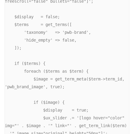
freescroll="false" bullets="false"]';

    $display   = false;

    $terms     = get_terms([

        'taxonomy'   => 'pwb-brand',

        'hide_empty' => false,

    ]);

    if ($terms) {

        foreach ($terms as $term) {

            $image = get_term_meta($term->term_id, 
'pwb_brand_image', true);

            if ($image) {

                $display    = true;

                $ux_slider .= '[logo hover="color" 
img="' . $image . '" link="' . get_term_link($term) 
. '" image_size="original" height="50px"]';
