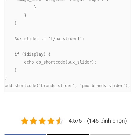
            }

        }

    }

    $ux_slider .= '[/ux_slider]';

    if ($display) {

        echo do_shortcode($ux_slider);

    }

}

add_shortcode('brands_slider', 'pmo_brands_slider');
4.5/5 - (145 bình chọn)