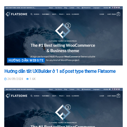
HƯỚNG DẪN WEBSITE
Hướng dẫn tắt UXBuilder ở 1 số post type theme Flatsome
24/09/2024
1.6K