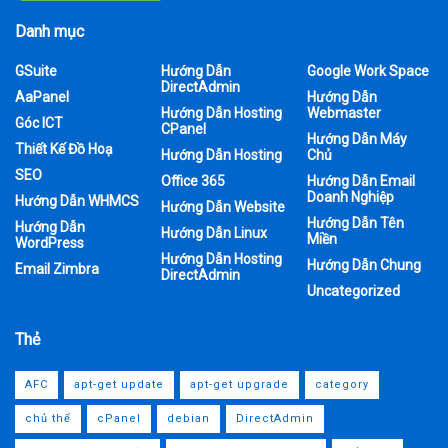
Danh mục
GSuite
Hướng Dẫn
Google Work Space
DirectAdmin
AaPanel
Hướng Dẫn
Hướng Dẫn Hosting
Webmaster
Góc ICT
CPanel
Hướng Dẫn Máy
Thiết Kế Đồ Hoạ
Hướng Dẫn Hosting
Chủ
SEO
Office 365
Hướng Dẫn Email
Doanh Nghiệp
Hướng Dẫn WHMCS
Hướng Dẫn Website
Hướng Dẫn Tên
Hướng Dẫn
Hướng Dẫn Linux
Miền
WordPress
Hướng Dẫn Hosting
Hướng Dẫn Chung
Email Zimbra
DirectAdmin
Uncategorized
Thẻ
AFC
apt-get update
apt-get upgrade
category
chủ thể
cPanel
debian
DirectAdmin