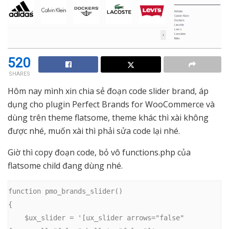
520
SHARES
Hôm nay mình xin chia sẻ đoạn code slider brand, áp
dụng cho plugin Perfect Brands for WooCommerce và
dùng trên theme flatsome, theme khác thì xài không
được nhé, muốn xài thì phải sửa code lại nhé.
Giờ thì copy đoạn code, bỏ vô functions.php của
flatsome child đang dùng nhé.
function pmo_brands_slider()

{

    $ux_slider = '[ux_slider arrows="false" 