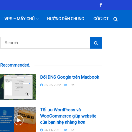
VPS – MÁY CHỦ
HƯỚNG DẪN CHUNG
GÓC ICT
Recommended
.
Đổi DNS Google trên Macbook
05/03/2022
1.9K
Tối ưu WordPress và
WooCommerce giúp website
của bạn nhẹ nhàng hơn
04/11/2021
1.6K