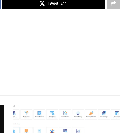
Tweet
211