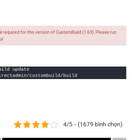
l required for this version of CustomBuild (1.63). Please run
a’
uild update
irectadmin/custombuild/build
4/5 - (1679 bình chọn)