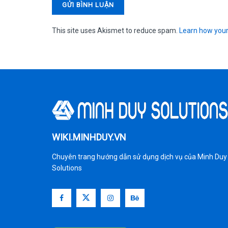
This site uses Akismet to reduce spam.
Learn how your
Home
Hướng dẫn Website
Hướng dẫn WordPress
Hướng dẫn thay đổi 
viết trong theme Fl
by
Minh Duy Solutions
23/12/2021
Reading Tim