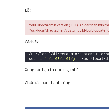
Lỗi:
Your DirectAdmin version (1.61) is older than minima
‘/usr/local/directadmin/custombuild/build update_d
Cách fix:
/usr/local/directadmin/custombuild/b
sed -i 
's/1.63/1.61/g'
  /usr/local/d
Xong các bạn thử buid lại nhé
Chúc các bạn thành công