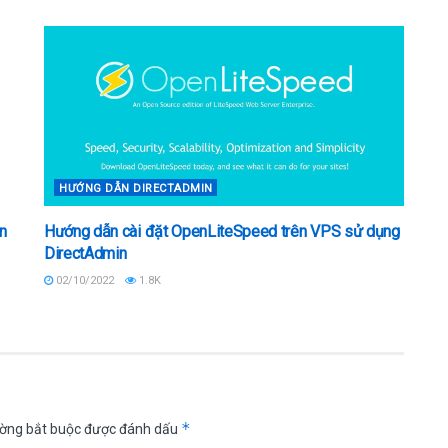
HƯỚNG DẪN DIRECTADMIN
n
Hướng dẫn cài đặt OpenLiteSpeed trên VPS sử dụng
DirectAdmin
02/10/2022
1.8K
*
ường bắt buộc được đánh dấu