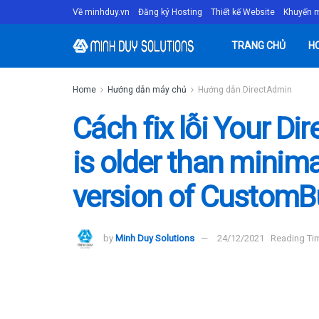
Về minhduy.vn
Đăng ký Hosting
Thiết kế Website
Khuyến 
TRANG CHỦ
H
Home
Hướng dẫn máy chủ
Hướng dẫn DirectAdmin
Cách fix lỗi Your Di
is older than minimal
version of CustomBu
by
Minh Duy Solutions
24/12/2021
Reading Tim