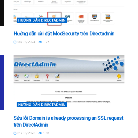
HƯỚNG DẪN DIRECTADMIN
Hướng dẫn cài đặt ModSecurity trên Directadmin
25/05/2024
1.7K
HƯỚNG DẪN DIRECTADMIN
Sửa lỗi Domain is already processing an SSL request
trên DirectAdmin
31/03/2023
1.8K