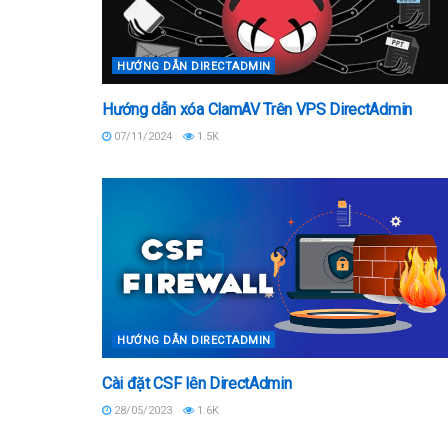
HƯỚNG DẪN DIRECTADMIN
Hướng dẫn xóa ClamAV Trên VPS DirectAdmin
07/11/2024
1.5K
HƯỚNG DẪN DIRECTADMIN
Cài đặt CSF lên DirectAdmin
28/05/2023
1.6K