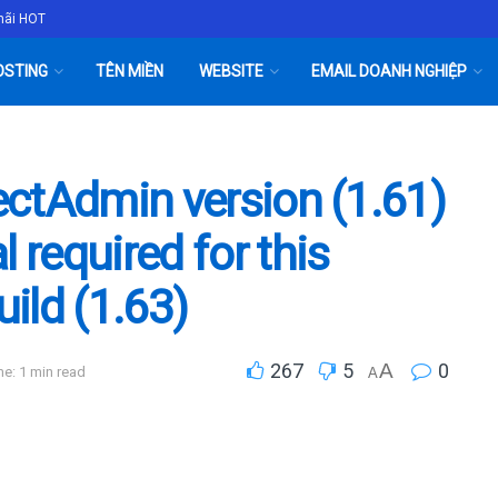
mãi HOT
OSTING
TÊN MIỀN
WEBSITE
EMAIL DOANH NGHIỆP
rectAdmin version (1.61)
 required for this
ild (1.63)
267
5
A
0
e: 1 min read
A