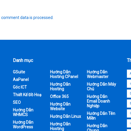
 comment data is processed.
ADVERTISEMENT
độ dài của mô tả bài
atsome
204
6
A
0
e: 5 mins read
A